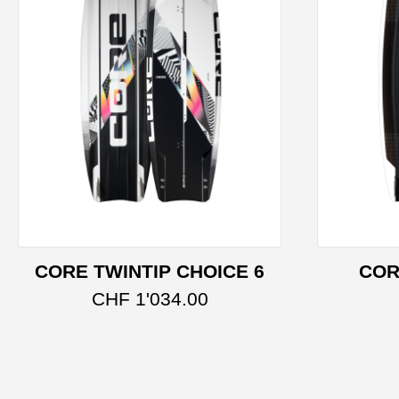
CORE TWINTIP CHOICE 6
COR
Dieses Produkt weist 
CHF
1'034.00