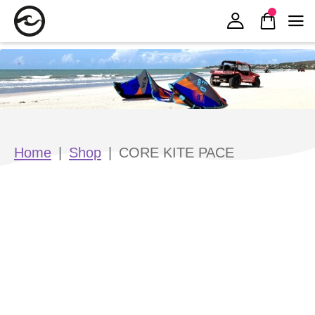
Zur Navigation springen
Zum Inhalt springen
Home
|
Shop
|
CORE KITE PACE