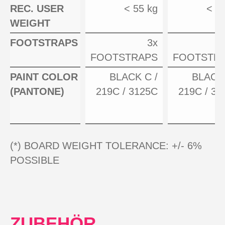
REC. USER
< 55 kg
< 7
WEIGHT
FOOTSTRAPS
3x
FOOTSTRAPS
FOOTSTR
PAINT COLOR
BLACK C /
BLACK 
(PANTONE)
219C / 3125C
219C / 31
(*) BOARD WEIGHT TOLERANCE: +/- 6%
POSSIBLE
ZUBEHÖR