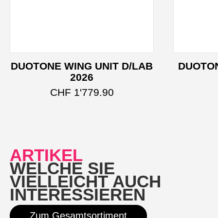
DUOTONE WING UNIT D/LAB
DUOTON
2026
Dieses Produkt weist 
CHF
1'779.90
ARTIKEL
WELCHE SIE
VIELLEICHT AUCH
INTERESSIEREN
Zum Gesamtsortiment