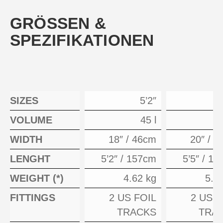
GRÖSSEN &
SPEZIFIKATIONEN
SIZES
5’2″
VOLUME
45 l
WIDTH
18″ / 46cm
20″ / 
LENGHT
5’2″ / 157cm
5’5″ / 1
WEIGHT (*)
4.62 kg
5.1
FITTINGS
2 US FOIL
2 US F
TRACKS
TRA