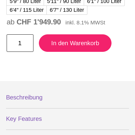
5'9" / 80 Liter
5'11" / 90 Liter
6'1" / 100 Liter
6'4" / 115 Liter
6'7" / 130 Liter
ab
CHF
1'949.90
inkl. 8.1% MWSt
DUOTONE SKYBRID SLS 2026 Menge
In den Warenkorb
Beschreibung
Key Features